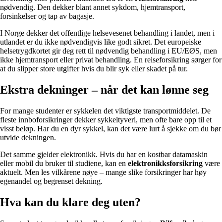
nødvendig. Den dekker blant annet sykdom, hjemtransport,
forsinkelser og tap av bagasje.
I Norge dekker det offentlige helsevesenet behandling i landet, men i
utlandet er du ikke nødvendigvis like godt sikret. Det europeiske
helsetrygdkortet gir deg rett til nødvendig behandling i EU/EØS, men
ikke hjemtransport eller privat behandling. En reiseforsikring sørger for
at du slipper store utgifter hvis du blir syk eller skadet på tur.
Ekstra dekninger – når det kan lønne seg
For mange studenter er sykkelen det viktigste transportmiddelet. De
fleste innboforsikringer dekker sykkeltyveri, men ofte bare opp til et
visst beløp. Har du en dyr sykkel, kan det være lurt å sjekke om du bør
utvide dekningen.
Det samme gjelder elektronikk. Hvis du har en kostbar datamaskin
eller mobil du bruker til studiene, kan en
elektronikksforsikring
være
aktuelt. Men les vilkårene nøye – mange slike forsikringer har høy
egenandel og begrenset dekning.
Hva kan du klare deg uten?