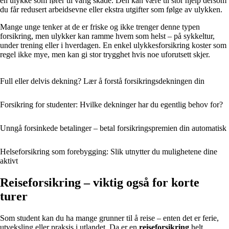
en ulykke som fører til varig skade. Den kan være til stor hjelp dersom
du får redusert arbeidsevne eller ekstra utgifter som følge av ulykken.
Mange unge tenker at de er friske og ikke trenger denne typen
forsikring, men ulykker kan ramme hvem som helst – på sykkeltur,
under trening eller i hverdagen. En enkel ulykkesforsikring koster som
regel ikke mye, men kan gi stor trygghet hvis noe uforutsett skjer.
Full eller delvis dekning? Lær å forstå forsikringsdekningen din
Forsikring for studenter: Hvilke dekninger har du egentlig behov for?
Unngå forsinkede betalinger – betal forsikringspremien din automatisk
Helseforsikring som forebygging: Slik utnytter du mulighetene dine
aktivt
Reiseforsikring – viktig også for korte
turer
Som student kan du ha mange grunner til å reise – enten det er ferie,
utveksling eller praksis i utlandet. Da er en
reiseforsikring
helt