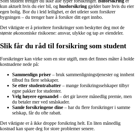
Som student trenger du ikke alle typer forsikringer.
Bilforsikring
er
kun aktuelt hvis du eier bil, og
husforsikring
gjelder bare hvis du eier
egen bolig. Bor du i leid leilighet, er det utleier som forsikrer
bygningen – du trenger bare å forsikre ditt eget innbo.
Det viktigste er å prioritere forsikringer som beskytter deg mot de
største økonomiske risikoene: ansvar, ulykke og tap av eiendeler.
Slik får du råd til forsikring som student
Forsikringer kan virke som en stor utgift, men det finnes måter å holde
kostnadene nede på:
Sammenlign priser
– bruk sammenligningstjenester og innhent
tilbud fra flere selskaper.
Se etter studentrabatter
– mange forsikringsselskaper tilbyr
egne pakker for studenter.
Velg høyere egenandel
– det gir lavere månedlig premie, men
du betaler mer ved småskader.
Samle forsikringene dine
– har du flere forsikringer i samme
selskap, får du ofte rabatt.
Det viktigste er å ikke droppe forsikring helt. En liten månedlig
kostnad kan spare deg for store problemer senere.