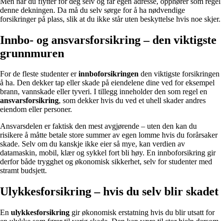
Men når du flytter for deg selv og får egen adresse, opphører som regel
denne dekningen. Da må du selv sørge for å ha nødvendige
forsikringer på plass, slik at du ikke står uten beskyttelse hvis noe skjer.
Innbo- og ansvarsforsikring – den viktigste
grunnmuren
For de fleste studenter er
innboforsikringen
den viktigste forsikringen
å ha. Den dekker tap eller skade på eiendelene dine ved for eksempel
brann, vannskade eller tyveri. I tillegg inneholder den som regel en
ansvarsforsikring
, som dekker hvis du ved et uhell skader andres
eiendom eller personer.
Ansvarsdelen er faktisk den mest avgjørende – uten den kan du
risikere å måtte betale store summer av egen lomme hvis du forårsaker
skade. Selv om du kanskje ikke eier så mye, kan verdien av
datamaskin, mobil, klær og sykkel fort bli høy. En innboforsikring gir
derfor både trygghet og økonomisk sikkerhet, selv for studenter med
stramt budsjett.
Ulykkesforsikring – hvis du selv blir skadet
En
ulykkesforsikring
gir økonomisk erstatning hvis du blir utsatt for