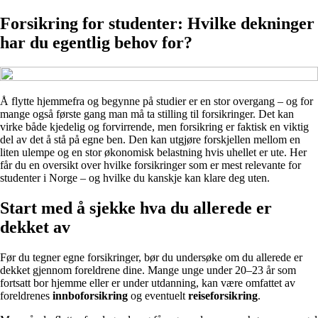
Forsikring for studenter: Hvilke dekninger
har du egentlig behov for?
Å flytte hjemmefra og begynne på studier er en stor overgang – og for
mange også første gang man må ta stilling til forsikringer. Det kan
virke både kjedelig og forvirrende, men forsikring er faktisk en viktig
del av det å stå på egne ben. Den kan utgjøre forskjellen mellom en
liten ulempe og en stor økonomisk belastning hvis uhellet er ute. Her
får du en oversikt over hvilke forsikringer som er mest relevante for
studenter i Norge – og hvilke du kanskje kan klare deg uten.
Start med å sjekke hva du allerede er
dekket av
Før du tegner egne forsikringer, bør du undersøke om du allerede er
dekket gjennom foreldrene dine. Mange unge under 20–23 år som
fortsatt bor hjemme eller er under utdanning, kan være omfattet av
foreldrenes
innboforsikring
og eventuelt
reiseforsikring
.