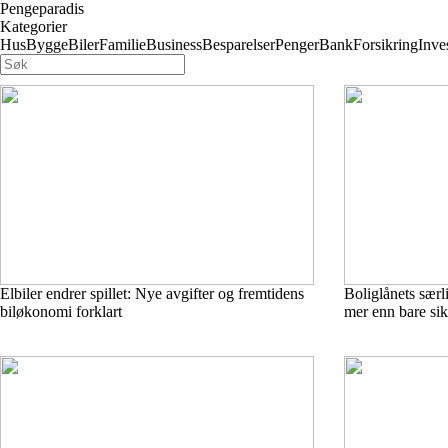
Pengeparadis
Kategorier
Hus
Bygge
Biler
Familie
Business
Besparelser
Penger
Bank
Forsikring
Inve
Elbiler endrer spillet: Nye avgifter og fremtidens
Boliglånets særl
biløkonomi forklart
mer enn bare sik