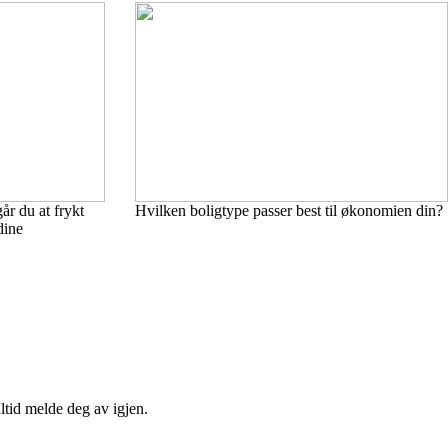
år du at frykt
Hvilken boligtype passer best til økonomien din?
dine
ltid melde deg av igjen.