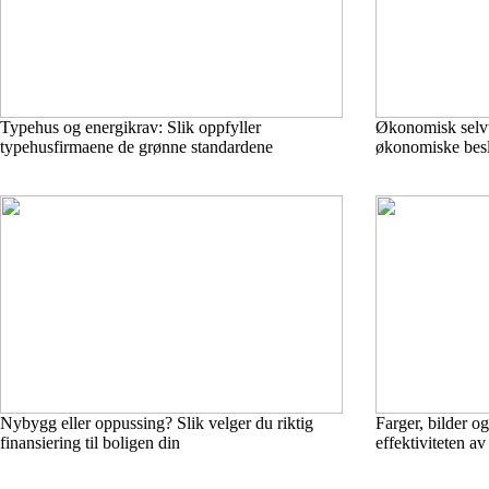
Typehus og energikrav: Slik oppfyller
Økonomisk selvtil
typehusfirmaene de grønne standardene
økonomiske besl
Nybygg eller oppussing? Slik velger du riktig
Farger, bilder og
finansiering til boligen din
effektiviteten a