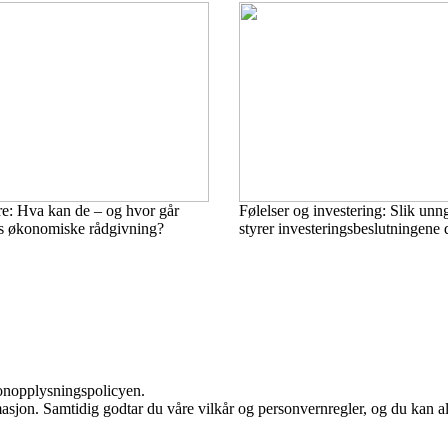
re: Hva kan de – og hvor går
Følelser og investering: Slik unng
es økonomiske rådgivning?
styrer investeringsbeslutningene 
sonopplysningspolicyen.
masjon. Samtidig godtar du våre vilkår og personvernregler, og du kan al