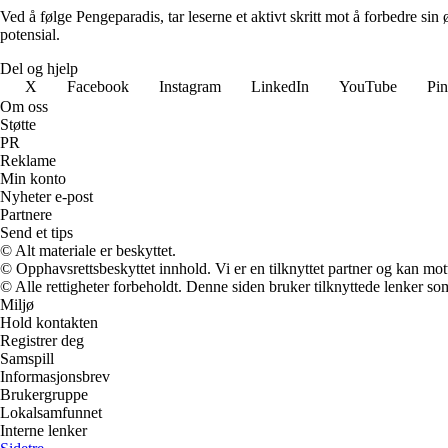
Ved å følge Pengeparadis, tar leserne et aktivt skritt mot å forbedre sin
potensial.
Del og hjelp
X
Facebook
Instagram
LinkedIn
YouTube
Pin
Om oss
Støtte
PR
Reklame
Min konto
Nyheter e-post
Partnere
Send et tips
© Alt materiale er beskyttet.
© Opphavsrettsbeskyttet innhold. Vi er en tilknyttet partner og kan motta
© Alle rettigheter forbeholdt. Denne siden bruker tilknyttede lenker som 
Miljø
Hold kontakten
Registrer deg
Samspill
Informasjonsbrev
Brukergruppe
Lokalsamfunnet
Interne lenker