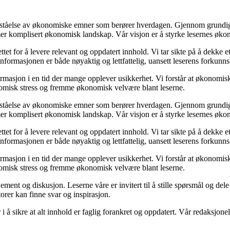
forståelse av økonomiske emner som berører hverdagen. Gjennom grundig 
mer komplisert økonomisk landskap. Vår visjon er å styrke lesernes økon
et for å levere relevant og oppdatert innhold. Vi tar sikte på å dekke et
nformasjonen er både nøyaktig og lettfattelig, uansett leserens forkunns
rmasjon i en tid der mange opplever usikkerhet. Vi forstår at økonomisk
onomisk stress og fremme økonomisk velvære blant leserne.
forståelse av økonomiske emner som berører hverdagen. Gjennom grundig 
mer komplisert økonomisk landskap. Vår visjon er å styrke lesernes økon
et for å levere relevant og oppdatert innhold. Vi tar sikte på å dekke et
nformasjonen er både nøyaktig og lettfattelig, uansett leserens forkunns
rmasjon i en tid der mange opplever usikkerhet. Vi forstår at økonomisk
onomisk stress og fremme økonomisk velvære blant leserne.
ement og diskusjon. Leserne våre er invitert til å stille spørsmål og del
rer kan finne svar og inspirasjon.
r i å sikre at alt innhold er faglig forankret og oppdatert. Vår redaksjon