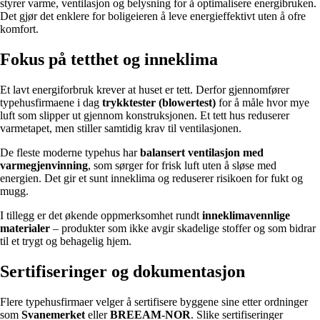
styrer varme, ventilasjon og belysning for å optimalisere energibruken.
Det gjør det enklere for boligeieren å leve energieffektivt uten å ofre
komfort.
Fokus på tetthet og inneklima
Et lavt energiforbruk krever at huset er tett. Derfor gjennomfører
typehusfirmaene i dag
trykktester (blowertest)
for å måle hvor mye
luft som slipper ut gjennom konstruksjonen. Et tett hus reduserer
varmetapet, men stiller samtidig krav til ventilasjonen.
De fleste moderne typehus har
balansert ventilasjon med
varmegjenvinning
, som sørger for frisk luft uten å sløse med
energien. Det gir et sunt inneklima og reduserer risikoen for fukt og
mugg.
I tillegg er det økende oppmerksomhet rundt
inneklimavennlige
materialer
– produkter som ikke avgir skadelige stoffer og som bidrar
til et trygt og behagelig hjem.
Sertifiseringer og dokumentasjon
Flere typehusfirmaer velger å sertifisere byggene sine etter ordninger
som
Svanemerket
eller
BREEAM-NOR
. Slike sertifiseringer