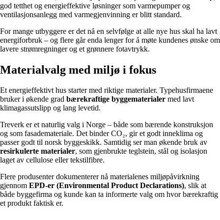
god tetthet og energieffektive løsninger som varmepumper og
ventilasjonsanlegg med varmegjenvinning er blitt standard.
For mange utbyggere er det nå en selvfølge at alle nye hus skal ha lavt
energiforbruk – og flere går enda lenger for å møte kundenes ønske om
lavere strømregninger og et grønnere fotavtrykk.
Materialvalg med miljø i fokus
Et energieffektivt hus starter med riktige materialer. Typehusfirmaene
bruker i økende grad
bærekraftige byggematerialer
med lavt
klimagassutslipp og lang levetid.
Treverk er et naturlig valg i Norge – både som bærende konstruksjon
og som fasademateriale. Det binder CO₂, gir et godt inneklima og
passer godt til norsk byggeskikk. Samtidig ser man økende bruk av
resirkulerte materialer
, som gjenbrukte teglstein, stål og isolasjon
laget av cellulose eller tekstilfibre.
Flere produsenter dokumenterer nå materialenes miljøpåvirkning
gjennom
EPD-er (Environmental Product Declarations)
, slik at
både byggefirma og kunde kan ta informerte valg om hvor bærekraftig
et produkt faktisk er.