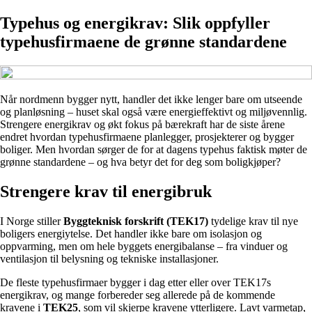
Typehus og energikrav: Slik oppfyller
typehusfirmaene de grønne standardene
Når nordmenn bygger nytt, handler det ikke lenger bare om utseende
og planløsning – huset skal også være energieffektivt og miljøvennlig.
Strengere energikrav og økt fokus på bærekraft har de siste årene
endret hvordan typehusfirmaene planlegger, prosjekterer og bygger
boliger. Men hvordan sørger de for at dagens typehus faktisk møter de
grønne standardene – og hva betyr det for deg som boligkjøper?
Strengere krav til energibruk
I Norge stiller
Byggteknisk forskrift (TEK17)
tydelige krav til nye
boligers energiytelse. Det handler ikke bare om isolasjon og
oppvarming, men om hele byggets energibalanse – fra vinduer og
ventilasjon til belysning og tekniske installasjoner.
De fleste typehusfirmaer bygger i dag etter eller over TEK17s
energikrav, og mange forbereder seg allerede på de kommende
kravene i
TEK25
, som vil skjerpe kravene ytterligere. Lavt varmetap,