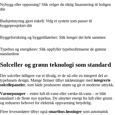
Nybygg eller oppussing? Slik velger du riktig finansiering til boligen
din
Budsjettstyring gjort enkelt: Velg et system som passer til
byggeprosjektet ditt
Byggeforsikring og byggetillatelser: Slik henger det hele sammen
Typehus og energikrav: Slik oppfyller typehusfirmaene de grønne
standardene
Solceller og grønn teknologi som standard
Der solceller tidligere var et tilvalg, er de nå ofte en integrert del av
typehusets design. Mange firmaer tilbyr takløsninger med
integrerte
solcellepaneler
, som både produserer strøm og gir et moderne uttrykk.
Varmepumper
– enten luft-til-vann eller væske-til-vann – er blitt
standard i de fleste nye typehus. De utnytter energi fra luft eller grunn
og reduserer behovet for elektrisk oppvarming betydelig.
Flere leverandører tilbyr også
smarthus-løsninger
som automatisk