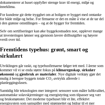
dokumenterer at huset oppfyller strenge krav til energi, miljø og
inneklima.
For kundene gir dette trygghet om at boligen er bygget med omtanke
for både miljø og helse. For firmaene er det en måte å vise at de tar del
i den grønne omstillingen – og at de bygger for fremtiden.
Selv om sertifiseringer kan øke byggekostnaden noe, opplever mange
at investeringen lønner seg gjennom lavere driftsutgifter og høyere
verdi over tid.
Fremtidens typehus: grønt, smart og
sirkulært
Utviklingen går raskt, og typehusfirmaene følger tett med. I årene som
kommer vil vi se enda større fokus på
klimaregnskap
,
sirkulær
økonomi
og
gjenbruk av materialer
. Nye digitale verktøy gjør det
mulig å beregne byggets totale CO₂-avtrykk allerede i
planleggingsfasen.
Samtidig blir teknologien mer integrert: sensorer som måler luftkvalitet,
automatiske solavskjerminger og energistyring som tilpasser seg vær
og bruksmønster. Det moderne typehuset blir et lite, effektivt
energisystem som samspiller med strømnettet og bidrar til et mer