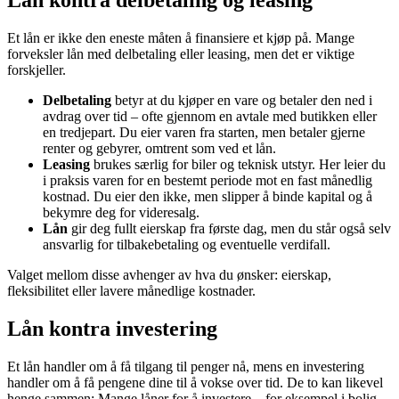
Lån kontra delbetaling og leasing
Et lån er ikke den eneste måten å finansiere et kjøp på. Mange
forveksler lån med delbetaling eller leasing, men det er viktige
forskjeller.
Delbetaling
betyr at du kjøper en vare og betaler den ned i
avdrag over tid – ofte gjennom en avtale med butikken eller
en tredjepart. Du eier varen fra starten, men betaler gjerne
renter og gebyrer, omtrent som ved et lån.
Leasing
brukes særlig for biler og teknisk utstyr. Her leier du
i praksis varen for en bestemt periode mot en fast månedlig
kostnad. Du eier den ikke, men slipper å binde kapital og å
bekymre deg for videresalg.
Lån
gir deg fullt eierskap fra første dag, men du står også selv
ansvarlig for tilbakebetaling og eventuelle verdifall.
Valget mellom disse avhenger av hva du ønsker: eierskap,
fleksibilitet eller lavere månedlige kostnader.
Lån kontra investering
Et lån handler om å få tilgang til penger nå, mens en investering
handler om å få pengene dine til å vokse over tid. De to kan likevel
henge sammen: Mange låner for å investere – for eksempel i bolig,