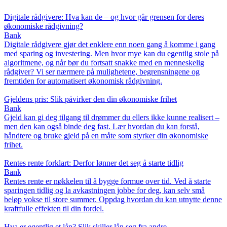
Digitale rådgivere: Hva kan de – og hvor går grensen for deres
økonomiske rådgivning?
Bank
Digitale rådgivere gjør det enklere enn noen gang å komme i gang
med sparing og investering. Men hvor mye kan du egentlig stole på
algoritmene, og når bør du fortsatt snakke med en menneskelig
rådgiver? Vi ser nærmere på mulighetene, begrensningene og
fremtiden for automatisert økonomisk rådgivning.
Gjeldens pris: Slik påvirker den din økonomiske frihet
Bank
Gjeld kan gi deg tilgang til drømmer du ellers ikke kunne realisert –
men den kan også binde deg fast. Lær hvordan du kan forstå,
håndtere og bruke gjeld på en måte som styrker din økonomiske
frihet.
Rentes rente forklart: Derfor lønner det seg å starte tidlig
Bank
Rentes rente er nøkkelen til å bygge formue over tid. Ved å starte
sparingen tidlig og la avkastningen jobbe for deg, kan selv små
beløp vokse til store summer. Oppdag hvordan du kan utnytte denne
kraftfulle effekten til din fordel.
Hva er egentlig et lån? Slik skiller lån seg fra andre