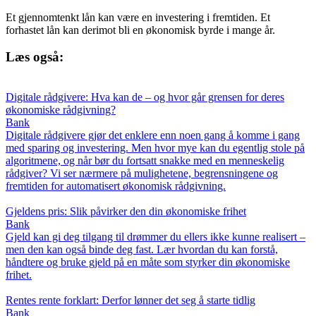
Et gjennomtenkt lån kan være en investering i fremtiden. Et
forhastet lån kan derimot bli en økonomisk byrde i mange år.
Læs også:
Digitale rådgivere: Hva kan de – og hvor går grensen for deres
økonomiske rådgivning?
Bank
Digitale rådgivere gjør det enklere enn noen gang å komme i gang
med sparing og investering. Men hvor mye kan du egentlig stole på
algoritmene, og når bør du fortsatt snakke med en menneskelig
rådgiver? Vi ser nærmere på mulighetene, begrensningene og
fremtiden for automatisert økonomisk rådgivning.
Gjeldens pris: Slik påvirker den din økonomiske frihet
Bank
Gjeld kan gi deg tilgang til drømmer du ellers ikke kunne realisert –
men den kan også binde deg fast. Lær hvordan du kan forstå,
håndtere og bruke gjeld på en måte som styrker din økonomiske
frihet.
Rentes rente forklart: Derfor lønner det seg å starte tidlig
Bank