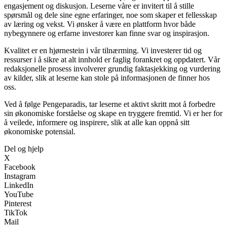
engasjement og diskusjon. Leserne våre er invitert til å stille
spørsmål og dele sine egne erfaringer, noe som skaper et fellesskap
av læring og vekst. Vi ønsker å være en plattform hvor både
nybegynnere og erfarne investorer kan finne svar og inspirasjon.
Kvalitet er en hjørnestein i vår tilnærming. Vi investerer tid og
ressurser i å sikre at alt innhold er faglig forankret og oppdatert. Vår
redaksjonelle prosess involverer grundig faktasjekking og vurdering
av kilder, slik at leserne kan stole på informasjonen de finner hos
oss.
Ved å følge Pengeparadis, tar leserne et aktivt skritt mot å forbedre
sin økonomiske forståelse og skape en tryggere fremtid. Vi er her for
å veilede, informere og inspirere, slik at alle kan oppnå sitt
økonomiske potensial.
Del og hjelp
X
Facebook
Instagram
LinkedIn
YouTube
Pinterest
TikTok
Mail