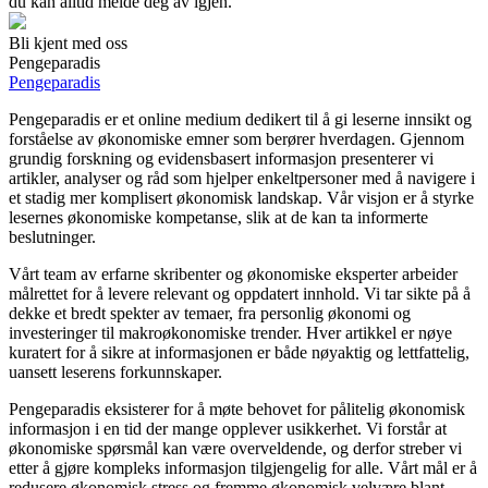
du kan alltid melde deg av igjen.
Bli kjent med oss
Pengeparadis
Pengeparadis
Pengeparadis er et online medium dedikert til å gi leserne innsikt og
forståelse av økonomiske emner som berører hverdagen. Gjennom
grundig forskning og evidensbasert informasjon presenterer vi
artikler, analyser og råd som hjelper enkeltpersoner med å navigere i
et stadig mer komplisert økonomisk landskap. Vår visjon er å styrke
lesernes økonomiske kompetanse, slik at de kan ta informerte
beslutninger.
Vårt team av erfarne skribenter og økonomiske eksperter arbeider
målrettet for å levere relevant og oppdatert innhold. Vi tar sikte på å
dekke et bredt spekter av temaer, fra personlig økonomi og
investeringer til makroøkonomiske trender. Hver artikkel er nøye
kuratert for å sikre at informasjonen er både nøyaktig og lettfattelig,
uansett leserens forkunnskaper.
Pengeparadis eksisterer for å møte behovet for pålitelig økonomisk
informasjon i en tid der mange opplever usikkerhet. Vi forstår at
økonomiske spørsmål kan være overveldende, og derfor streber vi
etter å gjøre kompleks informasjon tilgjengelig for alle. Vårt mål er å
redusere økonomisk stress og fremme økonomisk velvære blant