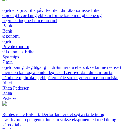
Gjeldens pris: Slik påvirker den din økonomiske frihet
Oppdag hvordan gjeld kan forme både mulighetene og
begrensningene i din økonomi
Bank
Bank
Økonomi
Gjeld
Privatøkonomi
Økonomisk Frihet
Sparetips
7 min
Gjeld kan gi deg tilgang til drømmer du ellers ikke kunne realisert –
men den kan også binde deg fast. Lær hvordan du kan forstå,
håndtere og bruke gjeld på en måte som styrker din økonomiske
frihet.
Rhea Pedersen
Rhea
Pedersen
Rentes rente forklart: Derfor lønner det seg å starte tidlig
Lær hvordan pengene dine kan vokse eksponentielt med tid og
tålmodighet