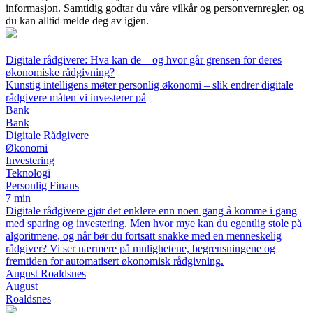
informasjon. Samtidig godtar du våre vilkår og personvernregler, og
du kan alltid melde deg av igjen.
Digitale rådgivere: Hva kan de – og hvor går grensen for deres
økonomiske rådgivning?
Kunstig intelligens møter personlig økonomi – slik endrer digitale
rådgivere måten vi investerer på
Bank
Bank
Digitale Rådgivere
Økonomi
Investering
Teknologi
Personlig Finans
7 min
Digitale rådgivere gjør det enklere enn noen gang å komme i gang
med sparing og investering. Men hvor mye kan du egentlig stole på
algoritmene, og når bør du fortsatt snakke med en menneskelig
rådgiver? Vi ser nærmere på mulighetene, begrensningene og
fremtiden for automatisert økonomisk rådgivning.
August Roaldsnes
August
Roaldsnes