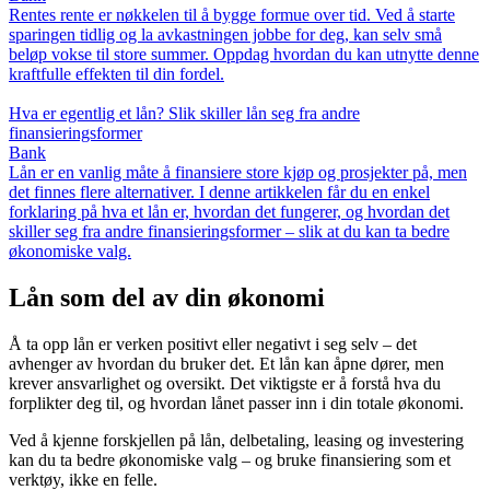
Rentes rente er nøkkelen til å bygge formue over tid. Ved å starte
sparingen tidlig og la avkastningen jobbe for deg, kan selv små
beløp vokse til store summer. Oppdag hvordan du kan utnytte denne
kraftfulle effekten til din fordel.
Hva er egentlig et lån? Slik skiller lån seg fra andre
finansieringsformer
Bank
Lån er en vanlig måte å finansiere store kjøp og prosjekter på, men
det finnes flere alternativer. I denne artikkelen får du en enkel
forklaring på hva et lån er, hvordan det fungerer, og hvordan det
skiller seg fra andre finansieringsformer – slik at du kan ta bedre
økonomiske valg.
Lån som del av din økonomi
Å ta opp lån er verken positivt eller negativt i seg selv – det
avhenger av hvordan du bruker det. Et lån kan åpne dører, men
krever ansvarlighet og oversikt. Det viktigste er å forstå hva du
forplikter deg til, og hvordan lånet passer inn i din totale økonomi.
Ved å kjenne forskjellen på lån, delbetaling, leasing og investering
kan du ta bedre økonomiske valg – og bruke finansiering som et
verktøy, ikke en felle.