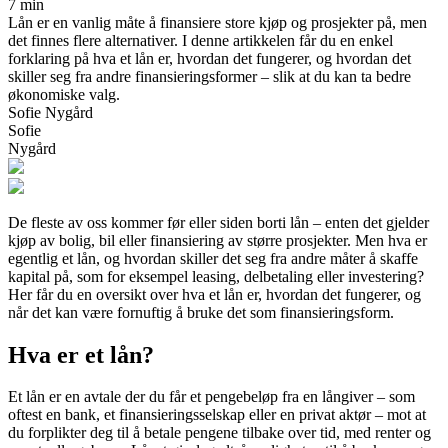
7 min
Lån er en vanlig måte å finansiere store kjøp og prosjekter på, men
det finnes flere alternativer. I denne artikkelen får du en enkel
forklaring på hva et lån er, hvordan det fungerer, og hvordan det
skiller seg fra andre finansieringsformer – slik at du kan ta bedre
økonomiske valg.
Sofie Nygård
Sofie
Nygård
De fleste av oss kommer før eller siden borti lån – enten det gjelder
kjøp av bolig, bil eller finansiering av større prosjekter. Men hva er
egentlig et lån, og hvordan skiller det seg fra andre måter å skaffe
kapital på, som for eksempel leasing, delbetaling eller investering?
Her får du en oversikt over hva et lån er, hvordan det fungerer, og
når det kan være fornuftig å bruke det som finansieringsform.
Hva er et lån?
Et lån er en avtale der du får et pengebeløp fra en långiver – som
oftest en bank, et finansieringsselskap eller en privat aktør – mot at
du forplikter deg til å betale pengene tilbake over tid, med renter og