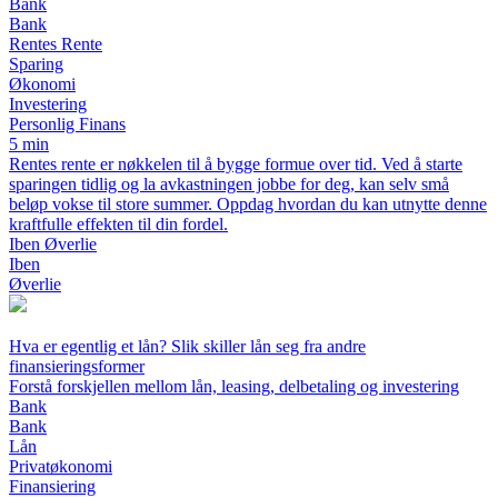
Bank
Bank
Rentes Rente
Sparing
Økonomi
Investering
Personlig Finans
5 min
Rentes rente er nøkkelen til å bygge formue over tid. Ved å starte
sparingen tidlig og la avkastningen jobbe for deg, kan selv små
beløp vokse til store summer. Oppdag hvordan du kan utnytte denne
kraftfulle effekten til din fordel.
Iben Øverlie
Iben
Øverlie
Hva er egentlig et lån? Slik skiller lån seg fra andre
finansieringsformer
Forstå forskjellen mellom lån, leasing, delbetaling og investering
Bank
Bank
Lån
Privatøkonomi
Finansiering