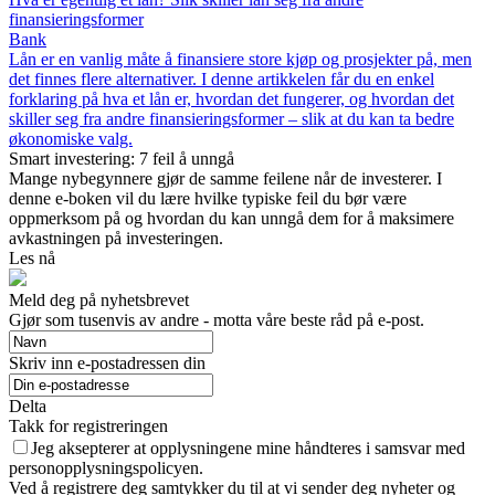
finansieringsformer
Bank
Lån er en vanlig måte å finansiere store kjøp og prosjekter på, men
det finnes flere alternativer. I denne artikkelen får du en enkel
forklaring på hva et lån er, hvordan det fungerer, og hvordan det
skiller seg fra andre finansieringsformer – slik at du kan ta bedre
økonomiske valg.
Smart investering: 7 feil å unngå
Mange nybegynnere gjør de samme feilene når de investerer. I
denne e-boken vil du lære hvilke typiske feil du bør være
oppmerksom på og hvordan du kan unngå dem for å maksimere
avkastningen på investeringen.
Les nå
Meld deg på nyhetsbrevet
Gjør som tusenvis av andre - motta våre beste råd på e-post.
Skriv inn e-postadressen din
Delta
Takk for registreringen
Jeg aksepterer at opplysningene mine håndteres i samsvar med
personopplysningspolicyen.
Ved å registrere deg samtykker du til at vi sender deg nyheter og