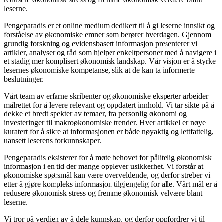
leserne.
Pengeparadis er et online medium dedikert til å gi leserne innsikt og
forståelse av økonomiske emner som berører hverdagen. Gjennom
grundig forskning og evidensbasert informasjon presenterer vi
artikler, analyser og råd som hjelper enkeltpersoner med å navigere i
et stadig mer komplisert økonomisk landskap. Vår visjon er å styrke
lesernes økonomiske kompetanse, slik at de kan ta informerte
beslutninger.
Vårt team av erfarne skribenter og økonomiske eksperter arbeider
målrettet for å levere relevant og oppdatert innhold. Vi tar sikte på å
dekke et bredt spekter av temaer, fra personlig økonomi og
investeringer til makroøkonomiske trender. Hver artikkel er nøye
kuratert for å sikre at informasjonen er både nøyaktig og lettfattelig,
uansett leserens forkunnskaper.
Pengeparadis eksisterer for å møte behovet for pålitelig økonomisk
informasjon i en tid der mange opplever usikkerhet. Vi forstår at
økonomiske spørsmål kan være overveldende, og derfor streber vi
etter å gjøre kompleks informasjon tilgjengelig for alle. Vårt mål er å
redusere økonomisk stress og fremme økonomisk velvære blant
leserne.
Vi tror på verdien av å dele kunnskap, og derfor oppfordrer vi til