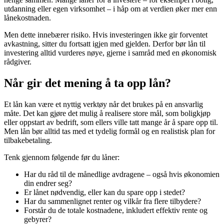
utdanning eller egen virksomhet – i håp om at verdien øker mer enn
lånekostnaden.
Men dette innebærer risiko. Hvis investeringen ikke gir forventet
avkastning, sitter du fortsatt igjen med gjelden. Derfor bør lån til
investering alltid vurderes nøye, gjerne i samråd med en økonomisk
rådgiver.
Når gir det mening å ta opp lån?
Et lån kan være et nyttig verktøy når det brukes på en ansvarlig
måte. Det kan gjøre det mulig å realisere store mål, som boligkjøp
eller oppstart av bedrift, som ellers ville tatt mange år å spare opp til.
Men lån bør alltid tas med et tydelig formål og en realistisk plan for
tilbakebetaling.
Tenk gjennom følgende før du låner:
Har du råd til de månedlige avdragene – også hvis økonomien
din endrer seg?
Er lånet nødvendig, eller kan du spare opp i stedet?
Har du sammenlignet renter og vilkår fra flere tilbydere?
Forstår du de totale kostnadene, inkludert effektiv rente og
gebyrer?