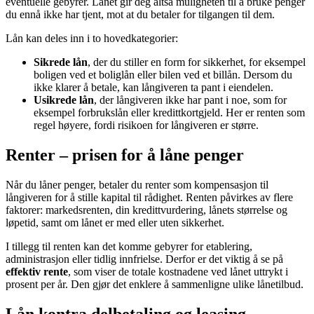
eventuelle gebyrer. Lånet gir deg altså muligheten til å bruke penger
du ennå ikke har tjent, mot at du betaler for tilgangen til dem.
Lån kan deles inn i to hovedkategorier:
Sikrede lån
, der du stiller en form for sikkerhet, for eksempel
boligen ved et boliglån eller bilen ved et billån. Dersom du
ikke klarer å betale, kan långiveren ta pant i eiendelen.
Usikrede lån
, der långiveren ikke har pant i noe, som for
eksempel forbrukslån eller kredittkortgjeld. Her er renten som
regel høyere, fordi risikoen for långiveren er større.
Renter – prisen for å låne penger
Når du låner penger, betaler du renter som kompensasjon til
långiveren for å stille kapital til rådighet. Renten påvirkes av flere
faktorer: markedsrenten, din kredittvurdering, lånets størrelse og
løpetid, samt om lånet er med eller uten sikkerhet.
I tillegg til renten kan det komme gebyrer for etablering,
administrasjon eller tidlig innfrielse. Derfor er det viktig å se på
effektiv rente
, som viser de totale kostnadene ved lånet uttrykt i
prosent per år. Den gjør det enklere å sammenligne ulike lånetilbud.