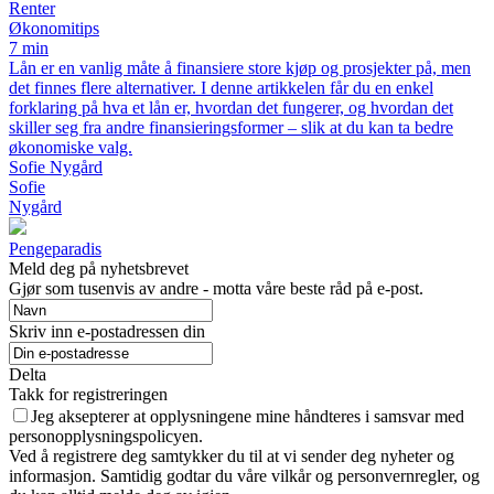
Renter
Økonomitips
7 min
Lån er en vanlig måte å finansiere store kjøp og prosjekter på, men
det finnes flere alternativer. I denne artikkelen får du en enkel
forklaring på hva et lån er, hvordan det fungerer, og hvordan det
skiller seg fra andre finansieringsformer – slik at du kan ta bedre
økonomiske valg.
Sofie Nygård
Sofie
Nygård
Pengeparadis
Meld deg på nyhetsbrevet
Gjør som tusenvis av andre - motta våre beste råd på e-post.
Skriv inn e-postadressen din
Delta
Takk for registreringen
Jeg aksepterer at opplysningene mine håndteres i samsvar med
personopplysningspolicyen.
Ved å registrere deg samtykker du til at vi sender deg nyheter og
informasjon. Samtidig godtar du våre vilkår og personvernregler, og