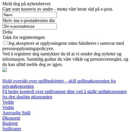
Meld deg på nyhetsbrevet
Gjør som tusenvis av andre - motta våre beste råd på e-post.
Skriv inn e-postadressen din
Delta
Takk for registreringen
Jeg aksepterer at opplysningene mine håndteres i samsvar med
personopplysningspolicyen.
Ved å registrere deg samtykker du til at vi sender deg nyheter og
informasjon. Samtidig godtar du våre vilkår og personvernregler, og
du kan alltid melde deg av igjen.
Hold oversikt over spillbudsjettet – skill spillesøkonomien fra
privatøkonomien
Få bedre kontroll over spillvanene dine ved å skille spilløkonomien
fra den daglige økonomien
Vedde
Vedde
Ansvarlig Spill
Økonomi
Budsjett
Spillvaner