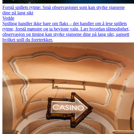
Forstå spillets rytme: Små observasjoner som kan styrke sjansene
dine på lang sikt
Vedde
Spilling handler ikke bare om flaks – det handler om å lese spillets
rytme, forstå mønstre og ta bevisste valg. Lær hvordan tålmodighet,
observasjon og timing kan styrke sjansene dine på lang sikt, uansett
hvilket spill du foretrekker.