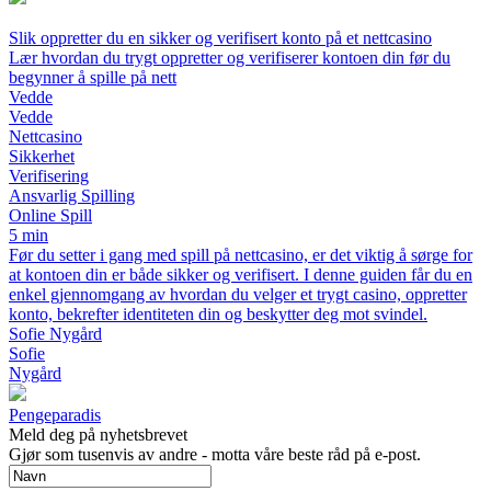
Slik oppretter du en sikker og verifisert konto på et nettcasino
Lær hvordan du trygt oppretter og verifiserer kontoen din før du
begynner å spille på nett
Vedde
Vedde
Nettcasino
Sikkerhet
Verifisering
Ansvarlig Spilling
Online Spill
5 min
Før du setter i gang med spill på nettcasino, er det viktig å sørge for
at kontoen din er både sikker og verifisert. I denne guiden får du en
enkel gjennomgang av hvordan du velger et trygt casino, oppretter
konto, bekrefter identiteten din og beskytter deg mot svindel.
Sofie Nygård
Sofie
Nygård
Pengeparadis
Meld deg på nyhetsbrevet
Gjør som tusenvis av andre - motta våre beste råd på e-post.