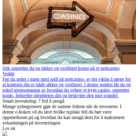
Slik oppretter du en sikker og verifisert konto på et nettcasino
Vedde
Før du setter i gang med spill på nettcasino, er det viktig å sørge for
at kontoen din er både sikker og verifisert. I denne guiden får du en
enkel gjennomgang av hvordan du velger et trygt casino, oppretter
konto, bekrefter identiteten din og beskytter deg mot svindel.
Smart investering: 7 feil å unngå
Mange nybegynnere gjør de samme feilene når de investerer. I
denne e-boken vil du lære hvilke typiske feil du bør være
oppmerksom på og hvordan du kan unngå dem for å maksimere
avkastningen på investeringen.
Les nå