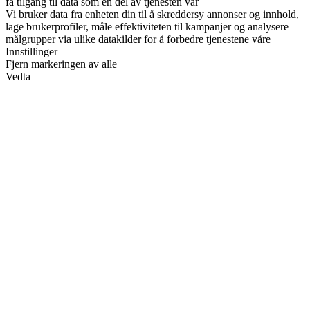
få tilgang til data som en del av tjenesten vår
Vi bruker data fra enheten din til å skreddersy annonser og innhold,
lage brukerprofiler, måle effektiviteten til kampanjer og analysere
målgrupper via ulike datakilder for å forbedre tjenestene våre
Innstillinger
Fjern markeringen av alle
Vedta