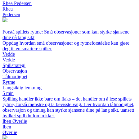
Rhea Pedersen
Rhea
Pedersen
Forstå spillets rytme: Små observasjoner som kan styrke sjansene
dine på lang sikt
Oppdag hvordan små observasjoner og rytmeforståelse kan gjøre
deg til en smartere spiller.
Vedde
Vedde
Spillstrategi
Observasjon
Tålmodighet
Rytme
Langsiktig tenkning
5 min
Spilling handler ikke bare om flaks – det handler om å lese spillets
rytme, forstå mønstre og ta bevisste valg. Lær hvordan tålmodighet,
observasjon og timing kan styrke sjansene dine på lang sikt, uansett
hvilket spill du foretrekker.
Iben Øverlie
Iben
Øverlie