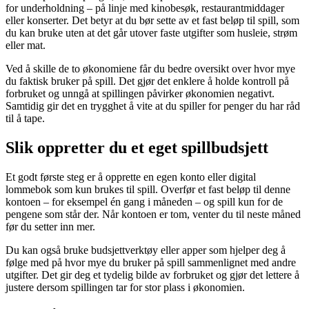
for underholdning – på linje med kinobesøk, restaurantmiddager
eller konserter. Det betyr at du bør sette av et fast beløp til spill, som
du kan bruke uten at det går utover faste utgifter som husleie, strøm
eller mat.
Ved å skille de to økonomiene får du bedre oversikt over hvor mye
du faktisk bruker på spill. Det gjør det enklere å holde kontroll på
forbruket og unngå at spillingen påvirker økonomien negativt.
Samtidig gir det en trygghet å vite at du spiller for penger du har råd
til å tape.
Slik oppretter du et eget spillbudsjett
Et godt første steg er å opprette en egen konto eller digital
lommebok som kun brukes til spill. Overfør et fast beløp til denne
kontoen – for eksempel én gang i måneden – og spill kun for de
pengene som står der. Når kontoen er tom, venter du til neste måned
før du setter inn mer.
Du kan også bruke budsjettverktøy eller apper som hjelper deg å
følge med på hvor mye du bruker på spill sammenlignet med andre
utgifter. Det gir deg et tydelig bilde av forbruket og gjør det lettere å
justere dersom spillingen tar for stor plass i økonomien.