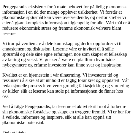
Pengeparadis eksisterer for å møte behovet for pålitelig økonomisk
informasjon i en tid der mange opplever usikkerhet. Vi forstår at
økonomiske spørsmål kan være overveldende, og derfor streber vi
etter å gjøre kompleks informasjon tilgjengelig for alle. Vårt mål er å
redusere økonomisk stress og fremme økonomisk velvære blant
leserne.
Vi tror på verdien av å dele kunnskap, og derfor oppfordrer vi til
engasjement og diskusjon. Leserne våre er invitert til å stille
spørsmål og dele sine egne erfaringer, noe som skaper et fellesskap
av læring og vekst. Vi ønsker å være en plattform hvor både
nybegynnere og erfarne investorer kan finne svar og inspirasjon.
Kvalitet er en hjørnestein i vår tilnærming. Vi investerer tid og
ressurser i å sikre at alt innhold er faglig forankret og oppdatert. Vår
redaksjonelle prosess involverer grundig faktasjekking og vurdering
av kilder, slik at leserne kan stole på informasjonen de finner hos
oss.
Ved å følge Pengeparadis, tar leserne et aktivt skritt mot å forbedre
sin økonomiske forståelse og skape en tryggere fremtid. Vi er her for
å veilede, informere og inspirere, slik at alle kan oppnå sitt
økonomiske potensial.
Del og hjelp