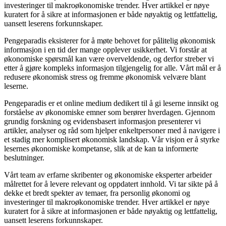
investeringer til makroøkonomiske trender. Hver artikkel er nøye
kuratert for å sikre at informasjonen er både nøyaktig og lettfattelig,
uansett leserens forkunnskaper.
Pengeparadis eksisterer for å møte behovet for pålitelig økonomisk
informasjon i en tid der mange opplever usikkerhet. Vi forstår at
økonomiske spørsmål kan være overveldende, og derfor streber vi
etter å gjøre kompleks informasjon tilgjengelig for alle. Vårt mål er å
redusere økonomisk stress og fremme økonomisk velvære blant
leserne.
Pengeparadis er et online medium dedikert til å gi leserne innsikt og
forståelse av økonomiske emner som berører hverdagen. Gjennom
grundig forskning og evidensbasert informasjon presenterer vi
artikler, analyser og råd som hjelper enkeltpersoner med å navigere i
et stadig mer komplisert økonomisk landskap. Vår visjon er å styrke
lesernes økonomiske kompetanse, slik at de kan ta informerte
beslutninger.
Vårt team av erfarne skribenter og økonomiske eksperter arbeider
målrettet for å levere relevant og oppdatert innhold. Vi tar sikte på å
dekke et bredt spekter av temaer, fra personlig økonomi og
investeringer til makroøkonomiske trender. Hver artikkel er nøye
kuratert for å sikre at informasjonen er både nøyaktig og lettfattelig,
uansett leserens forkunnskaper.