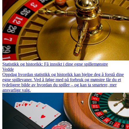
Statistikk og historikk: Få innsikt i dine egne spillemønstre
Vedde
Oppdag hvordan statistikk og historikk kan hjelpe deg å forstå dine
egne spillevaner. Ved å følge med på forbruk og mønstre får du et
tydeligere bilde av hvordan du spiller – og kan ta smartere, mer
ansvarlige valg.