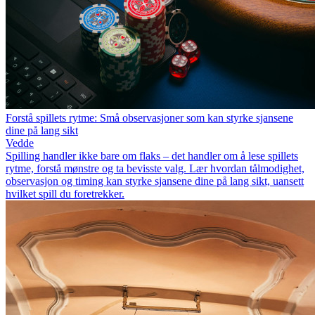
Forstå spillets rytme: Små observasjoner som kan styrke sjansene
dine på lang sikt
Vedde
Spilling handler ikke bare om flaks – det handler om å lese spillets
rytme, forstå mønstre og ta bevisste valg. Lær hvordan tålmodighet,
observasjon og timing kan styrke sjansene dine på lang sikt, uansett
hvilket spill du foretrekker.