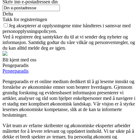
Skriv inn e-postadressen din
Delta
Takk for registreringen
Jeg aksepterer at opplysningene mine håndteres i samsvar med
personopplysningspolicyen.
Ved å registrere deg samtykker du til at vi sender deg nyheter og
informasjon. Samtidig godtar du våre vilkår og personvernregler, og
du kan alltid melde deg av igjen.
Bli kjent med oss
Pengeparadis
Pengeparadis
Pengeparadis er et online medium dedikert til å gi leserne innsikt og
forståelse av økonomiske emner som berører hverdagen. Gjennom
grundig forskning og evidensbasert informasjon presenterer vi
artikler, analyser og råd som hjelper enkeltpersoner med å navigere i
et stadig mer komplisert økonomisk landskap. Vår visjon er å styrke
lesernes økonomiske kompetanse, slik at de kan ta informerte
beslutninger.
Vårt team av erfarne skribenter og økonomiske eksperter arbeider
målrettet for å levere relevant og oppdatert innhold. Vi tar sikte på å
dekke et bredt spekter av temaer, fra personlig økonomi og