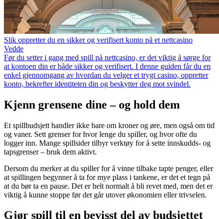
Slik oppretter du en sikker og verifisert konto på et nettcasino
Vedde
Før du setter i gang med spill på nettcasino, er det viktig å sørge for
at kontoen din er både sikker og verifisert. I denne guiden får du en
enkel gjennomgang av hvordan du velger et trygt casino, oppretter
konto, bekrefter identiteten din og beskytter deg mot svindel.
Kjenn grensene dine – og hold dem
Et spillbudsjett handler ikke bare om kroner og øre, men også om tid
og vaner. Sett grenser for hvor lenge du spiller, og hvor ofte du
logger inn. Mange spillsider tilbyr verktøy for å sette innskudds- og
tapsgrenser – bruk dem aktivt.
Dersom du merker at du spiller for å vinne tilbake tapte penger, eller
at spillingen begynner å ta for mye plass i tankene, er det et tegn på
at du bør ta en pause. Det er helt normalt å bli revet med, men det er
viktig å kunne stoppe før det går utover økonomien eller trivselen.
Gjør spill til en bevisst del av budsjettet