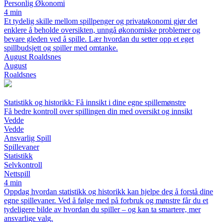
Personlig Økonomi
4 min
Et tydelig skille mellom spillpenger og privatøkonomi gjør det
enklere å beholde oversikten, unngå økonomiske problemer og
bevare gleden ved å spille. Lær hvordan du setter opp et eget
spillbudsjett og spiller med omtanke.
August Roaldsnes
August
Roaldsnes
Statistikk og historikk: Få innsikt i dine egne spillemønstre
Få bedre kontroll over spillingen din med oversikt og innsikt
Vedde
Vedde
Ansvarlig Spill
Spillevaner
Statistikk
Selvkontroll
Nettspill
4 min
Oppdag hvordan statistikk og historikk kan hjelpe deg å forstå dine
egne spillevaner. Ved å følge med på forbruk og mønstre får du et
tydeligere bilde av hvordan du spiller – og kan ta smartere, mer
ansvarlige valg.