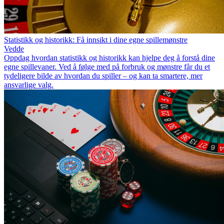
Statistikk og historikk: Få innsikt i dine egne spillemønstre
Vedde
Oppdag hvordan statistikk og historikk kan hjelpe deg å forstå dine
egne spillevaner. Ved å følge med på forbruk og mønstre får du et
tydeligere bilde av hvordan du spiller – og kan ta smartere, mer
ansvarlige valg.