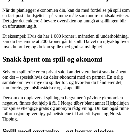
Når du planlegger økonomien din, kan du med fordel se på spill som
en fast post i budsjettet – på samme måte som andre fritidsaktiviteter.
Det gjør det enklere å bevare oversikten og unngå at spillingen blir
en uforutsett utgift.
Et eksempel: Hvis du har 1 000 kroner i måneden til underholdning,
kan du bestemme at 200 kroner går til spill. Da vet du nøyaktig hvor
mye du bruker, og du kan spille med god samvittighet.
Snakk åpent om spill og økonomi
Selv om spill ofte er en privat sak, kan det være lurt å snakke åpent
om det – spesielt hvis du deler økonomi med en partner. En ærlig
samtale om hvor mye du spiller for, og hvordan du håndterer det,
kan forebygge misforståelser og skape tillit.
Dersom du opplever at spillingen begynner å påvirke økonomien
negativt, finnes det hjelp å få. I Norge tilbyr blant annet Hjelpelinjen
for spilleavhengige gratis og anonym rådgivning. Du kan også finne
informasjon og verktøy på nettsidene til Lotteritilsynet og Norsk
Tipping.
Spill med omtanke – og bevar gleden