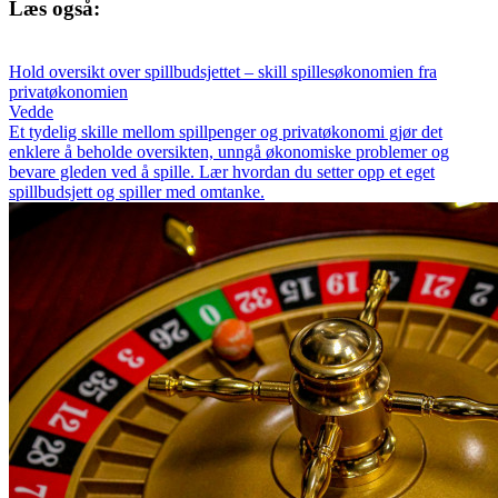
Læs også:
Hold oversikt over spillbudsjettet – skill spillesøkonomien fra
privatøkonomien
Vedde
Et tydelig skille mellom spillpenger og privatøkonomi gjør det
enklere å beholde oversikten, unngå økonomiske problemer og
bevare gleden ved å spille. Lær hvordan du setter opp et eget
spillbudsjett og spiller med omtanke.