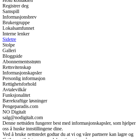
Hold kontakten
Registrer deg
Samspill
Informasjonsbrev
Brukergruppe
Lokalsamfunnet
Interne lenker
Sidetre
Stolpe
Galleri
Bloggside
Abonnementsstrøm
Rettsvitenskap
Informasjonskapsler
Personlig informasjon
Rettighetsforhold
Avtalevilkår
Funksjonalitet
Bærekraftige løsninger
Pengeparadis.com
NO Digitalt
salg@nodigitalt.com
Denne nettsiden fungerer best med informasjonskapsler, som hjelper
oss å huske innstillingene dine.
Ved å bruke nettstedet godtar du at vi og våre partnere kan lagre og