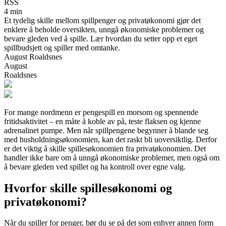
RSS
4 min
Et tydelig skille mellom spillpenger og privatøkonomi gjør det
enklere å beholde oversikten, unngå økonomiske problemer og
bevare gleden ved å spille. Lær hvordan du setter opp et eget
spillbudsjett og spiller med omtanke.
August Roaldsnes
August
Roaldsnes
For mange nordmenn er pengespill en morsom og spennende
fritidsaktivitet – en måte å koble av på, teste flaksen og kjenne
adrenalinet pumpe. Men når spillpengene begynner å blande seg
med husholdningsøkonomien, kan det raskt bli uoversiktlig. Derfor
er det viktig å skille spillesøkonomien fra privatøkonomien. Det
handler ikke bare om å unngå økonomiske problemer, men også om
å bevare gleden ved spillet og ha kontroll over egne valg.
Hvorfor skille spillesøkonomi og
privatøkonomi?
Når du spiller for penger, bør du se på det som enhver annen form