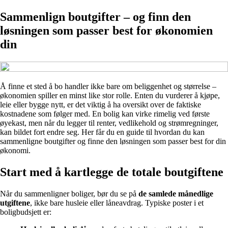
Sammenlign boutgifter – og finn den
løsningen som passer best for økonomien
din
Å finne et sted å bo handler ikke bare om beliggenhet og størrelse –
økonomien spiller en minst like stor rolle. Enten du vurderer å kjøpe,
leie eller bygge nytt, er det viktig å ha oversikt over de faktiske
kostnadene som følger med. En bolig kan virke rimelig ved første
øyekast, men når du legger til renter, vedlikehold og strømregninger,
kan bildet fort endre seg. Her får du en guide til hvordan du kan
sammenligne boutgifter og finne den løsningen som passer best for din
økonomi.
Start med å kartlegge de totale boutgiftene
Når du sammenligner boliger, bør du se på
de samlede månedlige
utgiftene
, ikke bare husleie eller låneavdrag. Typiske poster i et
boligbudsjett er: