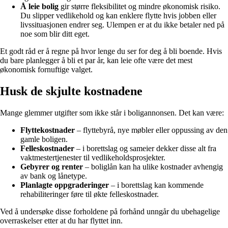
Å leie bolig
gir større fleksibilitet og mindre økonomisk risiko.
Du slipper vedlikehold og kan enklere flytte hvis jobben eller
livssituasjonen endrer seg. Ulempen er at du ikke betaler ned på
noe som blir ditt eget.
Et godt råd er å regne på hvor lenge du ser for deg å bli boende. Hvis
du bare planlegger å bli et par år, kan leie ofte være det mest
økonomisk fornuftige valget.
Husk de skjulte kostnadene
Mange glemmer utgifter som ikke står i boligannonsen. Det kan være:
Flyttekostnader
– flyttebyrå, nye møbler eller oppussing av den
gamle boligen.
Felleskostnader
– i borettslag og sameier dekker disse alt fra
vaktmestertjenester til vedlikeholdsprosjekter.
Gebyrer og renter
– boliglån kan ha ulike kostnader avhengig
av bank og lånetype.
Planlagte oppgraderinger
– i borettslag kan kommende
rehabiliteringer føre til økte felleskostnader.
Ved å undersøke disse forholdene på forhånd unngår du ubehagelige
overraskelser etter at du har flyttet inn.