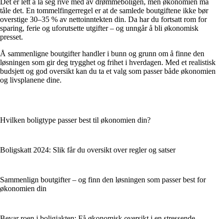
Det er lett å la seg rive med av drømmeboligen, men økonomien må
tåle det. En tommelfingerregel er at de samlede boutgiftene ikke bør
overstige 30–35 % av nettoinntekten din. Da har du fortsatt rom for
sparing, ferie og uforutsette utgifter – og unngår å bli økonomisk
presset.
Å sammenligne boutgifter handler i bunn og grunn om å finne den
løsningen som gir deg trygghet og frihet i hverdagen. Med et realistisk
budsjett og god oversikt kan du ta et valg som passer både økonomien
og livsplanene dine.
Hvilken boligtype passer best til økonomien din?
Boligskatt 2024: Slik får du oversikt over regler og satser
Sammenlign boutgifter – og finn den løsningen som passer best for
økonomien din
Bevar roen i boligjakten: Få økonomisk oversikt i en stressende