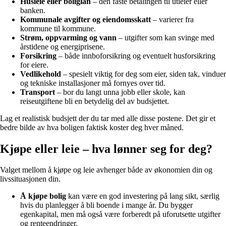
Husleie eller boliglån
– den faste betalingen til utleier eller
banken.
Kommunale avgifter og eiendomsskatt
– varierer fra
kommune til kommune.
Strøm, oppvarming og vann
– utgifter som kan svinge med
årstidene og energiprisene.
Forsikring
– både innboforsikring og eventuelt husforsikring
for eiere.
Vedlikehold
– spesielt viktig for deg som eier, siden tak, vinduer
og tekniske installasjoner må fornyes over tid.
Transport
– bor du langt unna jobb eller skole, kan
reiseutgiftene bli en betydelig del av budsjettet.
Lag et realistisk budsjett der du tar med alle disse postene. Det gir et
bedre bilde av hva boligen faktisk koster deg hver måned.
Kjøpe eller leie – hva lønner seg for deg?
Valget mellom å kjøpe og leie avhenger både av økonomien din og
livssituasjonen din.
Å kjøpe bolig
kan være en god investering på lang sikt, særlig
hvis du planlegger å bli boende i mange år. Du bygger
egenkapital, men må også være forberedt på uforutsette utgifter
og renteendringer.